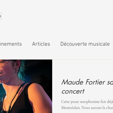
6
énements
Articles
Découverte musicale
Maude Fortier s
concert
Cette jeune saxophoniste fait déjà
Montréalais. Nous aurons la chan