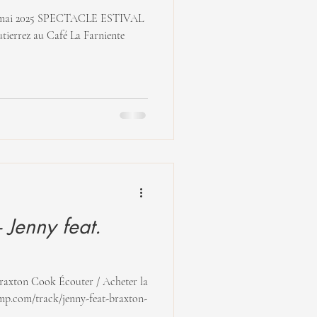
CLE ESTIVAL
tierrez au Café La Farniente
Jenny feat.
outer / Acheter la
amp.com/track/jenny-feat-braxton-