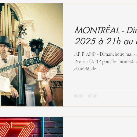
MONTRÉAL - Di
2025 à 21h au 
AFJP AFJP - Dimanche 25 mai - 21h00 Annam’s Family Jazz
Project (AFJP pour les intimes), c
d'amitié, de...