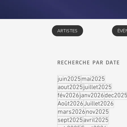
ARTISTES
ÉVÉ
RECHERCHE PAR DATE
juin2025
mai2025
aout2025
juillet2025
fév2026
janv2026
dec202
Août2026
Juillet2026
mars2026
nov2025
sept2025
avril2025