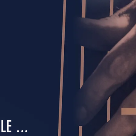
E ...