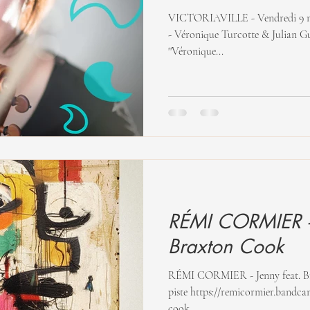
VICTORIAVILLE - Vendredi 9 mai 2025 SPECTA
- Véronique Turcotte & Julian Gu
''Véronique...
RÉMI CORMIER - 
Braxton Cook
RÉMI CORMIER - Jenny feat. Braxton Cook Éc
piste https://remicormier.bandc
cook