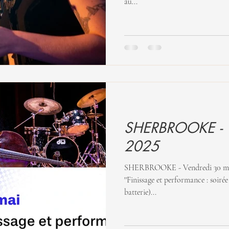
au...
SHERBROOKE - V
2025
SHERBROOKE - Vendredi 30 mai 2025 Sporobol
''Finissage et performance : soirée Jazz'' Eric Harding
batterie)...