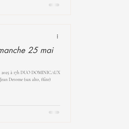
manche 25 mai
MINICAUX
 Jean Derome (sax alto, flûte)