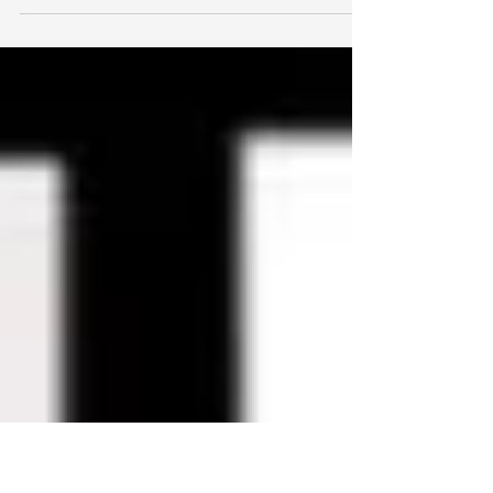
Albums Jazz de 2025. Après avoir écouté plusieurs
dizaines d'albums Jazz lancés en 2025, le choix s'est arrêté
sur 16 albums magnifiques que nous vous ferons découvrir
ici tout le long du mois de décembre. Cette semaine, voici
les 4 albums qui ont attiré notre attention : ---------------
----------------------------------------------------------------
------------------------------------ Ariane Racicot - Danser
avec le feu Cet