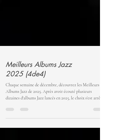
Meilleurs Albums Jazz
2025 (4de4)
Chaque semaine de décembre, découvrez les Meilleurs
Albums Jazz de 2025. Après avoir écouté plusieurs
dizaines d'albums Jazz lancés en 2025, le choix s'est arrêté
sur 16 albums magnifiques que nous vous ferons découvrir
ici tout le long du mois de décembre. Cette semaine, voici
les 4 albums qui ont attiré notre attention : ---------------
----------------------------------------------------------------