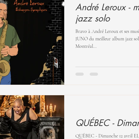
André Leroux - m
jazz solo
Bravo à André Leroux et ses musi
JUNO du meilleur album jazz solo. Album : Échanges synapti
Montréal...
QUÉBEC - Diman
QUÉBEC - Dimanche 12 avril ELLES - Luce Dufault, Lulu Hughes,