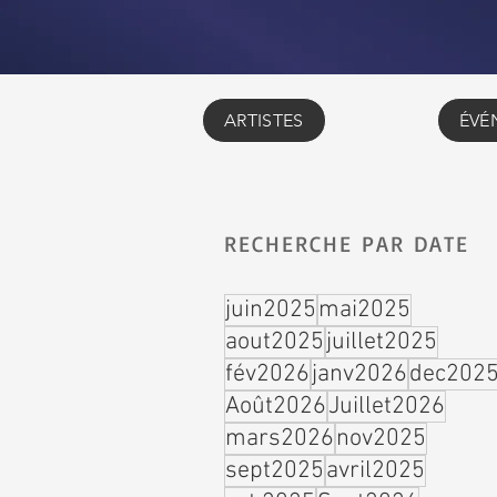
ARTISTES
ÉVÉ
RECHERCHE PAR DATE
juin2025
mai2025
aout2025
juillet2025
fév2026
janv2026
dec202
Août2026
Juillet2026
mars2026
nov2025
sept2025
avril2025