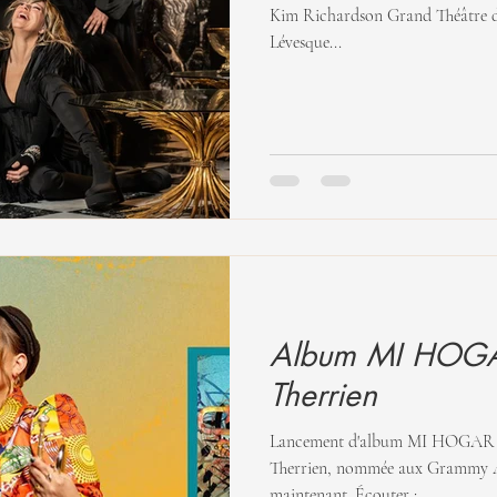
Kim Richardson Grand Théâtre de Québec 269, boulevard René-
Lévesque...
Album MI HOGAR
Therrien
Lancement d'album MI HOGAR II
Therrien, nommée aux Grammy A
maintenant. Écouter :