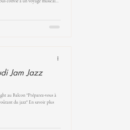
ous convie à un voyage musical
ues du jazz. Sous la direction de
e rendra hommage à
ec la participation exceptionnelle
e, dont la voix et la sensibilité
vre une
di Jam Jazz
n ''Préparez-vous à
voûtant du jazz'' En savoir plus