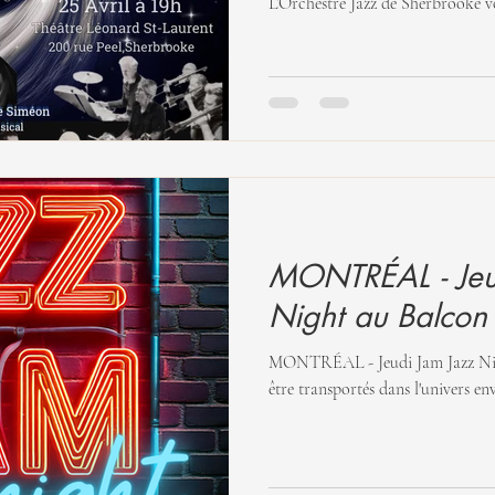
L’Orchestre Jazz de Sherbrooke v
vibrant à travers les grandes époq
Robert-Étienne Siméon, la soiré
l’incomparable Ella Fitzgerald, av
de l’artiste invitée Sonia Patenaud
sauront vous émouvoir. Venez vi
MONTRÉAL - Jeu
Night au Balcon
MONTRÉAL - Jeudi Jam Jazz Night au Balco
être transportés dans l'univers en