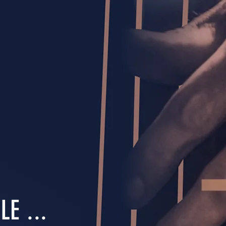
E ...