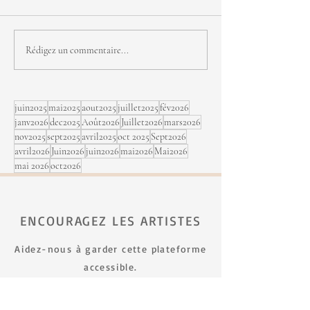
Rachel Therrien - Dialogue
Rachel Therrien
Rédigez un commentaire...
vol. 1
MI HOGAR II
juin2025
mai2025
aout2025
juillet2025
fév2026
janv2026
dec2025
Août2026
Juillet2026
mars2026
nov2025
sept2025
avril2025
oct 2025
Sept2026
avril2026
Juin2026
juin2026
mai2026
Mai2026
mai 2026
oct2026
ENCOURAGEZ LES ARTISTES
Aidez-nous à garder cette plateforme
accessible.
FAIRE UN DON