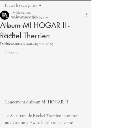
Toutes les catégories
M Media jazz
Toutes les catégories
2 avr. 2025
1 min de lecture
Album MI HOGAR II -
Événements
Rachel Therrien
Articles
Découverte musicale
Dernière mise à jour :
13 nov. 2025
Entrevue
Lancement d'album MI HOGAR II
​Le 8e album de Rachel Therrien, nommée 
aux Grammy Awards. Album en vente 