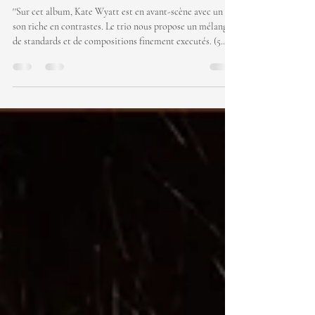
Entrevue Kate Wyatt -
Murmurations
''Sur cet album, Kate Wyatt est en avant-scène avec un
son riche en contrastes. Le trio nous propose un mélange
de standards et de compositions finement executés. (5
étoiles) '' L'album Murmurations est carrément l'album de
l'année chez M Media Jazz ! Avec Adrian Vedady à la
contrebasse et Louis-Vincent Hamel à la batterie, ce trio
a su trouver l'équilibre nécessaire pour créer un album
sensationnel. J'ai eu la chance de faire une entrevue avec
Kate Wyatt pour nous parler du