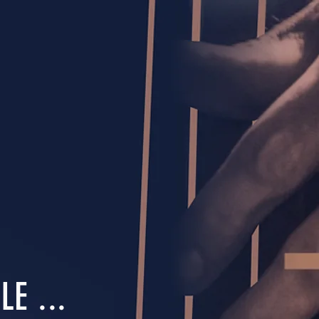
E ...