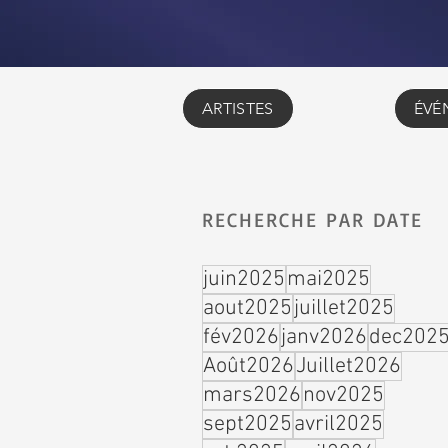
ARTISTES
ÉVÉ
RECHERCHE PAR DATE
juin2025
mai2025
aout2025
juillet2025
fév2026
janv2026
dec202
Août2026
Juillet2026
mars2026
nov2025
sept2025
avril2025