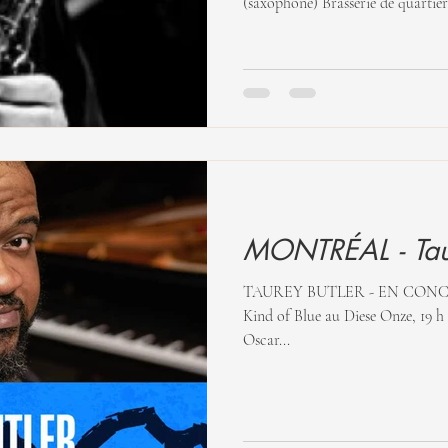
(saxophone) Brasserie de quartier.
MONTRÉAL - Taur
TAUREY BUTLER - EN CONCERT - 29 juin : Ron DiLauro joue
Kind of Blue au Diese Onze, 19 h - 21 h 30
Oscar...