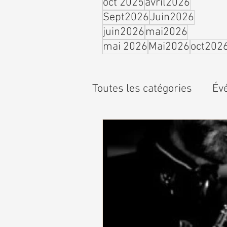
oct 2025
avril2026
Sept2026
Juin2026
juin2026
mai2026
mai 2026
Mai2026
oct202
Toutes les catégories
Év