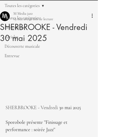
Toutes les catégories
M Media jazz
Toutes les catégories
19 mai 2025
1 min de lecture
SHERBROOKE - Vendredi
Événements
30 mai 2025
Articles
Découverte musicale
Entrevue
SHERBROOKE - Vendredi 
30 mai 2025
Sporobole présente ''Finissage et 
performance : soirée Jazz''