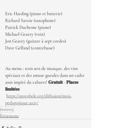
Eric Harding (piano et batterie)
Richard Savoie (saxophone)
Patrick Duchesne (piano)
Michael Gearey (voix)
Jon Gearey (guitare à sept cordes)
Dave Gelfand (contrebasse)
Au menu : trois sets de musique, des vins 
spéciaux et des amuse-gueules dans un cadre 
assis inspiré du cabaret! 𝐆𝐫𝐚𝐭𝐮𝐢𝐭 - 𝐏𝐥𝐚𝐜𝐞𝐬 
𝐥𝐢𝐦𝐢𝐭𝐞́𝐞𝐬 
https://sporobole.org/diffusion/mois-
pedagogique-2025/
mai2025
Événements