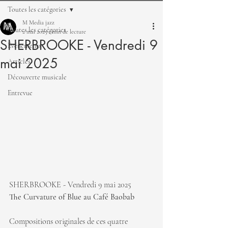
Toutes les catégories
M Media jazz
Toutes les catégories
2 mai 2025
1 min de lecture
SHERBROOKE - Vendredi 9
Événements
mai 2025
Articles
Découverte musicale
Entrevue
SHERBROOKE - Vendredi 9 mai 2025
The Curvature of Blue au Café Baobab
Compositions originales de ces quatre 