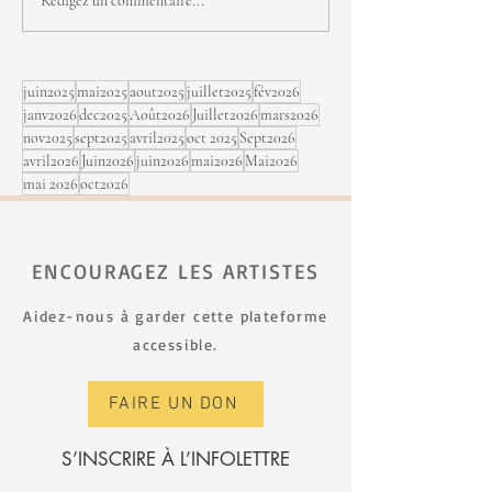
Michel Cusson, j
Rédigez un commentaire...
sept au Festi Jaz
Rimouski
juin2025
mai2025
aout2025
juillet2025
fév2026
janv2026
dec2025
Août2026
Juillet2026
mars2026
nov2025
sept2025
avril2025
oct 2025
Sept2026
avril2026
Juin2026
juin2026
mai2026
Mai2026
mai 2026
oct2026
ENCOURAGEZ LES ARTISTES
Aidez-nous à garder cette plateforme
accessible.
FAIRE UN DON
S’INSCRIRE À L’INFOLETTRE