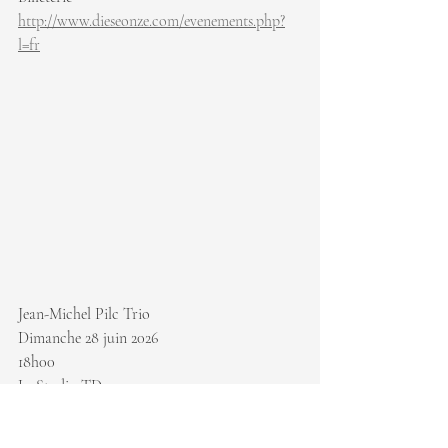
http://www.dieseonze.com/evenements.php?
l=fr
Jean-Michel Pilc Trio
Dimanche 28 juin 2026
18h00
Le Studio TD
GRATUIT 
https://montrealjazzfest.com/fr/programmati