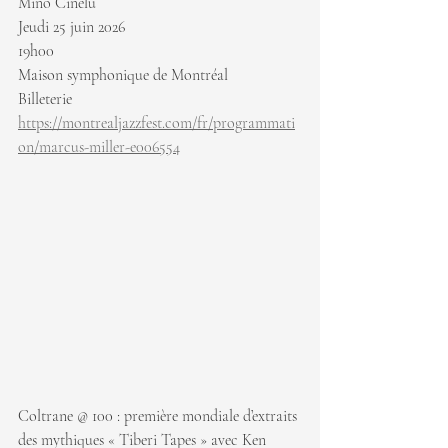
Mino Cinelu
Jeudi 25 juin 2026
19h00
Maison symphonique de Montréal
Billeterie 
https://montrealjazzfest.com/fr/programmati
on/marcus-miller-e006554
Coltrane @ 100 : première mondiale d’extraits 
des mythiques « Tiberi Tapes » avec Ken 