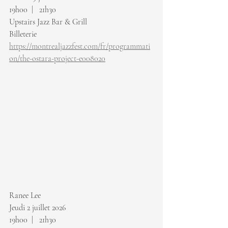
19h00  |   21h30
Upstairs Jazz Bar & Grill
Billeterie 
https://montrealjazzfest.com/fr/programmati
on/the-ostara-project-e008020
Ranee Lee
Jeudi 2 juillet 2026
19h00  |   21h30