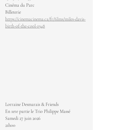
Cinéma du Parc
Billeterie 
https://cinemacinema.ca/fr/films/miles-davis-
birth-of-the-cool-1948
Lorraine Desmarais & Friends
En 1ere partie le Trio Philippe Massé
Samedi 27 juin 2026
21h00