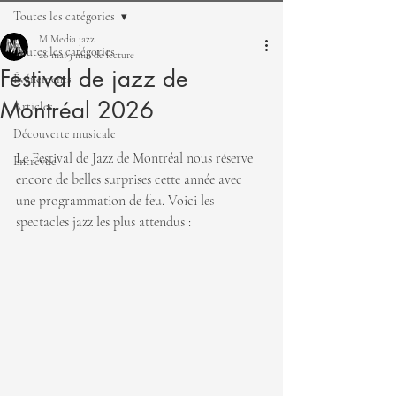
Toutes les catégories
M Media jazz
Toutes les catégories
26 mai
3 min de lecture
Festival de jazz de
Événements
Montréal 2026
Articles
Découverte musicale
Le Festival de Jazz de Montréal nous réserve 
Entrevue
encore de belles surprises cette année avec 
une programmation de feu. Voici les 
spectacles jazz les plus attendus : 