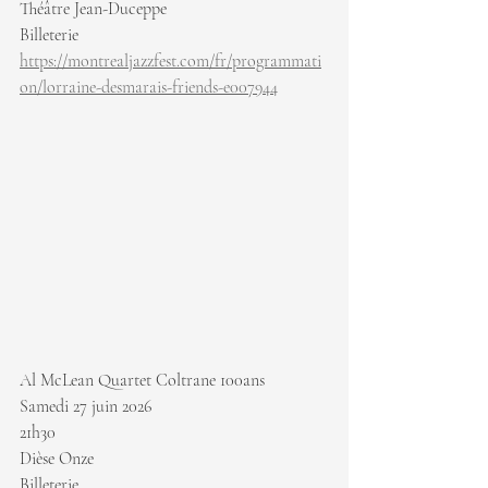
Théâtre Jean-Duceppe
Billeterie 
https://montrealjazzfest.com/fr/programmati
on/lorraine-desmarais-friends-e007944
Al McLean Quartet Coltrane 100ans
Samedi 27 juin 2026
21h30
Dièse Onze
Billeterie 