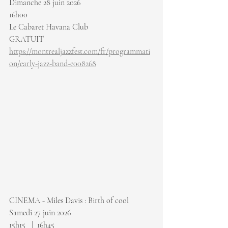
Dimanche 28 juin 2026
16h00
Le Cabaret Havana Club
GRATUIT 
https://montrealjazzfest.com/fr/programmati
on/early-jazz-band-e008268
CINEMA - Miles Davis : Birth of cool
Samedi 27 juin 2026
15h15   |  16h45