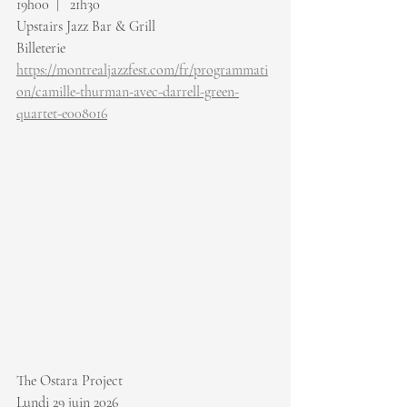
19h00  |   21h30
Upstairs Jazz Bar & Grill
Billeterie 
https://montrealjazzfest.com/fr/programmati
on/camille-thurman-avec-darrell-green-
quartet-e008016
The Ostara Project
Lundi 29 juin 2026