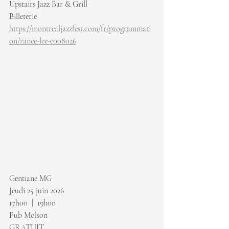
Upstairs Jazz Bar & Grill
Billeterie 
https://montrealjazzfest.com/fr/programmati
on/ranee-lee-e008026
Gentiane MG
Jeudi 25 juin 2026
17h00  |  19h00
Pub Molson
GRATUIT 