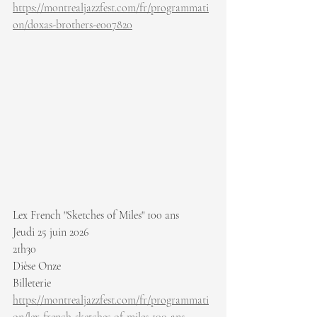
https://montrealjazzfest.com/fr/programmati
on/doxas-brothers-e007820
Lex French "Sketches of Miles" 100 ans
Jeudi 25 juin 2026
21h30
Dièse Onze
Billeterie 
https://montrealjazzfest.com/fr/programmati
on/lex-french-sketches-of-miles-100-ans-