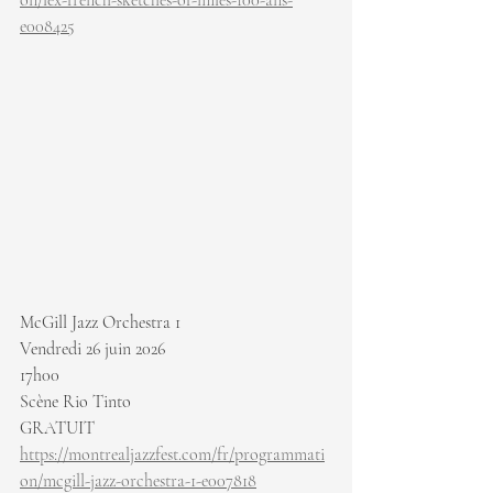
e008425
McGill Jazz Orchestra 1
Vendredi 26 juin 2026
17h00
Scène Rio Tinto
GRATUIT 
https://montrealjazzfest.com/fr/programmati
on/mcgill-jazz-orchestra-1-e007818