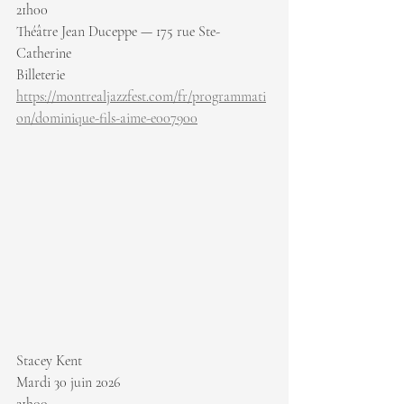
21h00
Théâtre Jean Duceppe — 175 rue Ste-
Catherine
Billeterie 
https://montrealjazzfest.com/fr/programmati
on/dominique-fils-aime-e007900
Stacey Kent
Mardi 30 juin 2026