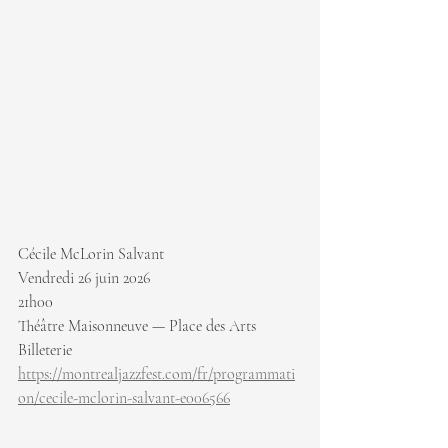
Cécile McLorin Salvant
Vendredi 26 juin 2026
21h00
Théâtre Maisonneuve — Place des Arts
Billeterie 
https://montrealjazzfest.com/fr/programmati
on/cecile-mclorin-salvant-e006566