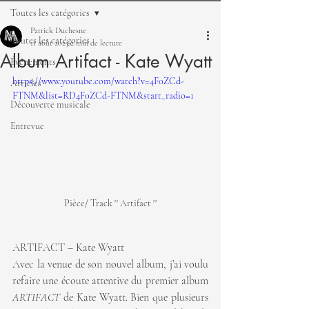
Toutes les catégories
Patrick Duchesne
Toutes les catégories
11 août 2025
2 min de lecture
Album Artifact - Kate Wyatt
Événements
https://www.youtube.com/watch?v=4F0ZCd-
Articles
FTNM&list=RD4F0ZCd-FTNM&start_radio=1
Découverte musicale
Entrevue
Pièce/ Track '' Artifact ''
ARTIFACT – Kate Wyatt
Avec la venue de son nouvel album, j’ai voulu 
refaire une écoute attentive du premier album 
ARTIFACT
 de Kate Wyatt. Bien que plusieurs 