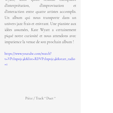
d’interprétation, d’improvisation et 
d’interaction entre quatre artistes accomplis. 
Un album qui nous transporte dans un 
univers jazz frais et enivrant. Une pianiste aux 
idées assumées, Kate Wyatt a certainement 
piqué notre curiosité et nous attendons avec 
impatience la venue de son prochain album !
https://www.youtube.com/watch?
v=VP1Inp0jc4k&list=RDVP1Inp0jc4k&start_radio
=1
Pièce / Track '' Duet ''