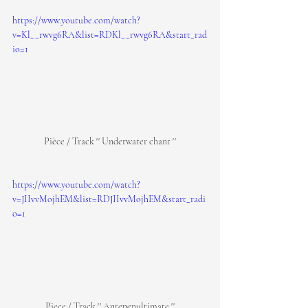
https://www.youtube.com/watch?
v=Kl__rwvg6RA&list=RDKl__rwvg6RA&start_rad
io=1
Pièce / Track '' Underwater chant ''
https://www.youtube.com/watch?
v=JIIvvMojhEM&list=RDJIIvvMojhEM&start_radi
o=1
Piece / Track '' Antepenultimate ''