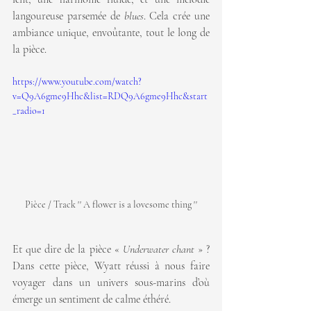
langoureuse parsemée de 
blues
. Cela crée une 
ambiance unique, envoûtante, tout le long de 
la pièce.
https://www.youtube.com/watch?
v=Q9A6gme9Hhc&list=RDQ9A6gme9Hhc&start
_radio=1
Pièce / Track '' A flower is a lovesome thing ''
Et que dire de la pièce « 
Underwater chant
 » ? 
Dans cette pièce, Wyatt réussi à nous faire 
voyager dans un univers sous-marins d’où 
émerge un sentiment de calme éthéré.