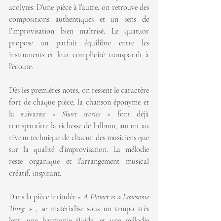
acolytes. D’une pièce à l’autre, on retrouve des 
compositions authentiques et un sens de 
l’improvisation bien maîtrisé. Le quatuor 
propose un parfait équilibre entre les 
instruments et leur complicité transparaît à 
l’écoute.
Dès les premières notes, on ressent le caractère 
fort de chaque pièce; la chanson éponyme et 
la suivante « 
Short stories
 » font déjà 
transparaître la richesse de l’album, autant au 
niveau technique de chacun des musiciens que 
sur la qualité d’improvisation. La mélodie 
reste organique et l’arrangement musical 
créatif, inspirant.
Dans la pièce intitulée « 
A Flower is a Lovesome 
Thing
 » , se matérialise sous un tempo très 
lent, une harmonie fluide, et une mélodie 