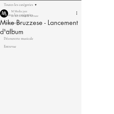
Toutes les catégories
M Media jazz
Toutes les catégories
20 avr.
2 min de lecture
Mike Bruzzese - Lancement
Événements
d'album
Articles
Découverte musicale
Entrevue