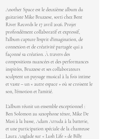
Another Space est le deuxième album du 
guitariste Mike Bruzzese, sorti chez Bent 
River Records le 17 avril 2026. Projet 
profondément collaboratif et expressif, 
l'album capture l'esprit d'imagination, de 
connexion et de créativité partagée qui a 
façonné sa création. À travers des 
compositions nuancées et des performances 
inspirées, Bruzzese et ses collaborateurs 
sculptent un paysage musical à la fois intime 
et vaste – un « autre espace » où se croisent le 
son, l'émotion et l'amitié.
L'album réunit un ensemble exceptionnel : 
Ben Solomon au saxophone ténor, Mike De 
Masi à la basse, Adam Arruda à la batterie, 
et une participation spéciale de la chanteuse 
Laura Anglade sur « Lush Life » de Billy 