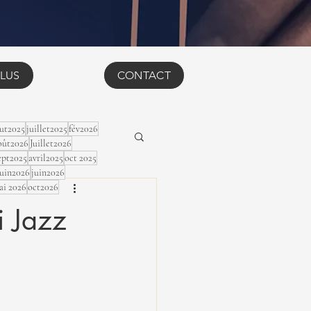
LUS
CONTACT
ut2025
juillet2025
fév2026
ût2026
Juillet2026
ept2025
avril2025
oct 2025
Juin2026
juin2026
ai 2026
oct2026
i Jazz