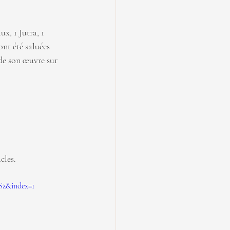
x, 1 Jutra, 1 
nt été saluées 
de son œuvre sur 
cles.
z&index=1