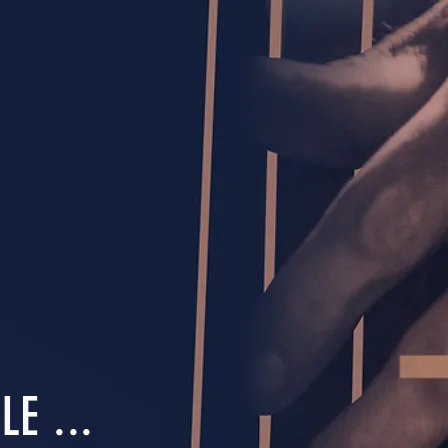
E ...