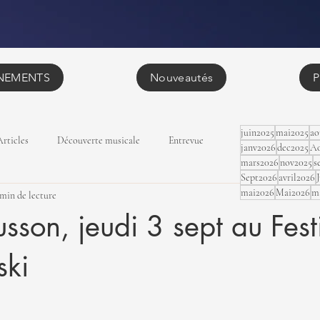
NEMENTS
Nouveautés
P
juin2025
mai2025
ao
Articles
Découverte musicale
Entrevue
janv2026
dec2025
Ao
mars2026
nov2025
s
Sept2026
avril2026
mai2026
Mai2026
m
 min de lecture
sson, jeudi 3 sept au Fest
ski