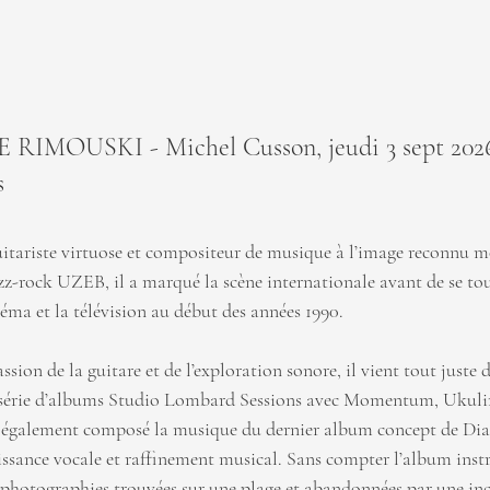
RIMOUSKI - Michel Cusson, jeudi 3 sept 2026,
s
itariste virtuose et compositeur de musique à l’image reconnu 
z-rock UZEB, il a marqué la scène internationale avant de se tour
éma et la télévision au début des années 1990.
sion de la guitare et de l’exploration sonore, il vient tout juste de
 série d’albums Studio Lombard Sessions avec Momentum, Ukul
a également composé la musique du dernier album concept de Dia
puissance vocale et raffinement musical. Sans compter l’album ins
 photographies trouvées sur une plage et abandonnées par une in