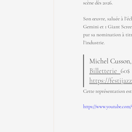
scène dès 2026.
Son œuvre, saluée à l’éc
Gemini et 1 Giant Screen
par sa nomination à tit
l’industrie.
Michel Cusson, 
Billetterie  
60$ 
https://festij
Cette représentation est
https://www.youtube.co