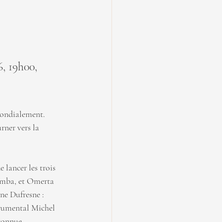
 19h00, 
mondialement. 
ner vers la 
 lancer les trois 
imba, et Omerta 
ne Dufresne : 
trumental Michel 
connue.