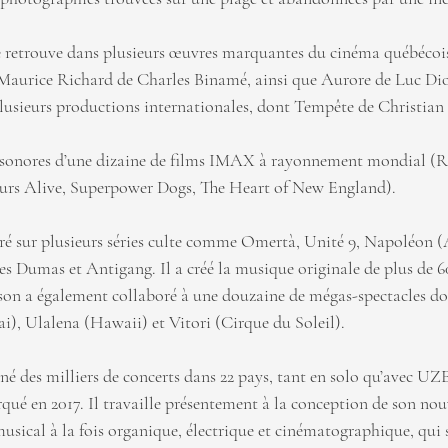
e retrouve dans plusieurs œuvres marquantes du cinéma québécois
Maurice Richard de Charles Binamé, ainsi que Aurore de Luc Di
lusieurs productions internationales, dont Tempête de Christian 
.
s sonores d’une dizaine de films IMAX à rayonnement mondial 
aurs Alive, Superpower Dogs, The Heart of New England).
vré sur plusieurs séries culte comme Omertà, Unité 9, Napoléon (A
ies Dumas et Antigang. Il a créé la musique originale de plus de 6
son a également collaboré à une douzaine de mégas-spectacles do
, Ulalena (Hawaii) et Vitori (Cirque du Soleil).
é des milliers de concerts dans 22 pays, tant en solo qu’avec UZEB
qué en 2017. Il travaille présentement à la conception de son nou
cal à la fois organique, électrique et cinématographique, qui s