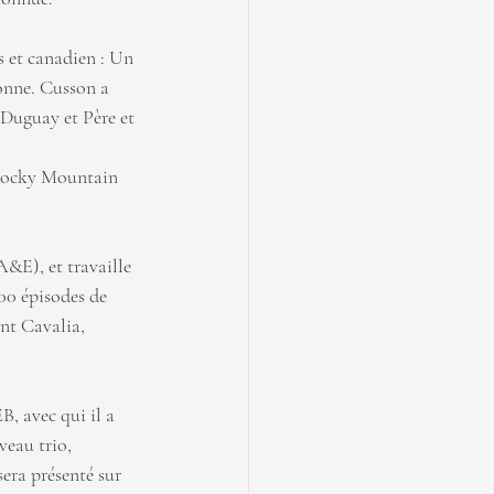
 et canadien : Un 
onne. Cusson a 
Duguay et Père et 
(Rocky Mountain 
&E), et travaille 
00 épisodes de 
nt Cavalia, 
, avec qui il a 
veau trio, 
era présenté sur 