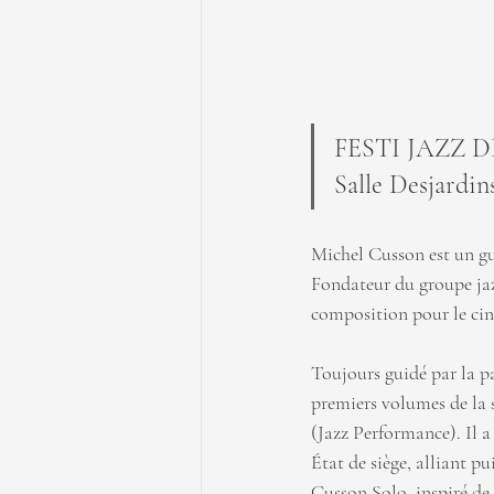
FESTI JAZZ DE 
Salle Desjardin
Michel Cusson est un gu
Fondateur du groupe jaz
composition pour le cin
Toujours guidé par la pas
premiers volumes de la
(Jazz Performance). Il 
État de siège, alliant 
Cusson Solo, inspiré de