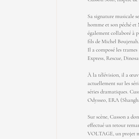
Sa signature musicale s
homme et son péché et 
également collaboré à p
fils de Michel Boujenah
Il a composé les trame
Express, Rescue, Dinos
À la télévision, il a œu
actuellement sur les sér
séries dramatiques. Cus
Odysseo, ERA (Shanghai)
Sur scène, Cusson a donn
effectué un retour remar
VOLTAGE, un projet musi