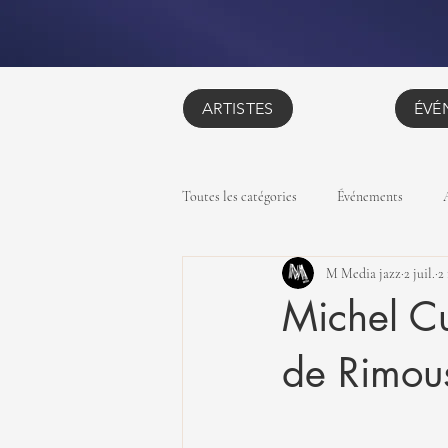
ARTISTES
ÉVÉ
Toutes les catégories
Événements
M Media jazz
2 juil.
2
Michel Cu
de Rimou