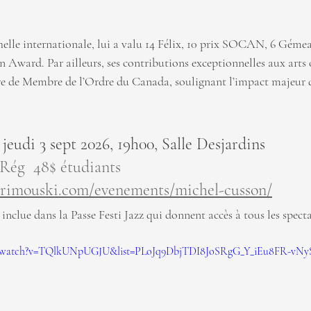
helle internationale, lui a valu 14 Félix, 10 prix SOCAN, 6 Gémeau
 Award. Par ailleurs, ses contributions exceptionnelles aux arts o
re de Membre de l’Ordre du Canada, soulignant l’impact majeur 
jeudi 3 sept 2026, 19h00, Salle Desjardins
Rég  48$ étudiants 
azzrimouski.com/evenements/michel-cusson/
 inclue dans la Passe Festi Jazz qui donnent accès à tous les specta
m/watch?v=TQlkUNpUGJU&list=PLoJq9DbjTDI8JoSRgG_Y_iEu8FR-vNyS