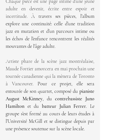
Chaque pièce est une page intime d’une jeune 
adulte en devenir, écrite entre espoir et 
incertitude. 
À travers ses pièces, l’album 
explore une continuité: celle d’une tradition 
jazz en mutation et d’un parcours intime ou 
les échos de l’enfance rencontrent les réalités 
mouvantes de l’âge adulte.
Artiste phare de la scène jazz montréalaise, 
Maude Fortier amorcera en mai prochain une 
tournée canadienne qui la mènera de Toronto 
à Vancouver. 
Pour ce projet, elle sera 
entourée de son quartet, composé du 
pianiste 
August McKinney
, du 
contrebassiste Juno 
Hamilton
 et du 
batteur Julian Ferrer
. Le 
groupe s’est formé au cours de leurs études à 
l’Université McGill et se distingue depuis par 
une présence soutenue sur la scène locale.