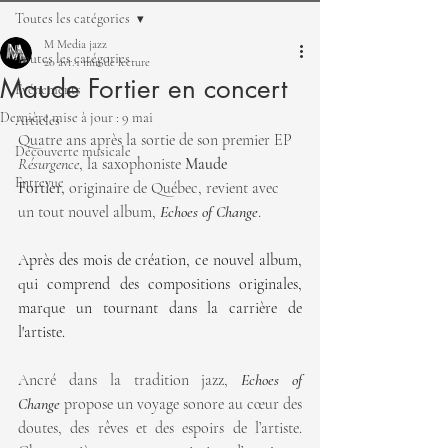
Toutes les catégories
M Media jazz
Toutes les catégories
20 avr.
1 min de lecture
Maude Fortier en concert
Événements
Dernière mise à jour :
9 mai
Articles
Quatre ans après la sortie de son premier EP 
Découverte musicale
Résurgence
, la saxophoniste
 Maude 
Entrevue
Fortier,
 originaire de Québec, revient avec 
un tout nouvel album, 
Echoes of Change
.
Après des mois de création, ce nouvel album, 
qui comprend des compositions originales, 
marque un tournant dans la carrière de 
l'artiste. 
Ancré dans la tradition jazz, 
Echoes of 
Change
 propose un voyage sonore au cœur des 
doutes, des rêves et des espoirs de l’artiste. 