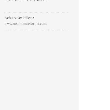
Mercredi 20 mai - Le Balcon
----------------------------------------------------
Achetez vos billets : 
www.saxomaudefortier.com
----------------------------------------------------