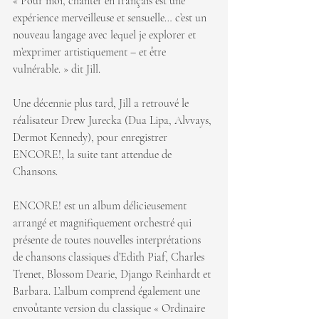
« Pour moi, chanter en français est une 
expérience merveilleuse et sensuelle… c’est un 
nouveau langage avec lequel je explorer et 
m’exprimer artistiquement – et être 
vulnérable. » dit Jill.
Une décennie plus tard, Jill a retrouvé le 
réalisateur Drew Jurecka (Dua Lipa, Alvvays, 
Dermot Kennedy), pour enregistrer 
ENCORE!, la suite tant attendue de 
Chansons.
ENCORE! est un album délicieusement 
arrangé et magnifiquement orchestré qui 
présente de toutes nouvelles interprétations 
de chansons classiques d’Edith Piaf, Charles 
Trenet, Blossom Dearie, Django Reinhardt et 
Barbara. L’album comprend également une 
envoûtante version du classique « Ordinaire 