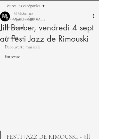
Toutes les catégories
M Media jazz
Toutes les catégories
2 juil.
2 min de lecture
Jill Barber, vendredi 4 sept
Événements
au Festi Jazz de Rimouski
Articles
Découverte musicale
Entrevue
FESTI JAZZ DE RIMOUSKI - Jill 