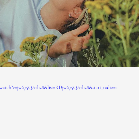
/watch?v=jw675QA2hz8&list=RDjw675QA2hz8&start_radio=1