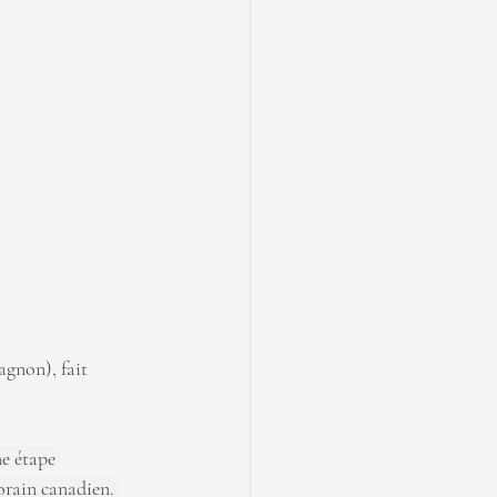
gnon), fait 
e étape 
orain canadien. 