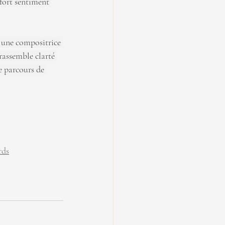
fort sentiment 
une compositrice 
rassemble clarté 
e parcours de 
rds