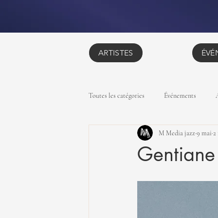
ARTISTES
ÉVÉ
Toutes les catégories
Événements
M Media jazz
9 mai
2
Gentiane