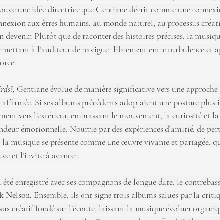
ouve une idée directrice que Gentiane décrit comme une connexio
onnexion aux êtres humains, au monde naturel, au processus créatif
en devenir. Plutôt que de raconter des histoires précises, la musiqu
rmettant à l’auditeur de naviguer librement entre turbulence et a
force.
rds?, 
Gentiane évolue de manière significative vers une approche 
 affirmée
. 
Si ses albums précédents adoptaient une posture plus i
ment vers l’extérieur, embrassant le mouvement, la curiosité et la 
ondeur émotionnelle. Nourrie par des expériences d’amitié, de pert
 la musique se présente comme une œuvre vivante et partagée, qui
uve et l’invite à avancer.
 a été enregistré avec ses compagnons de longue date, le contrebass
k Nelson
. Ensemble, ils ont signé trois albums salués par la critiq
ssus créatif fondé sur l’écoute, laissant la musique évoluer organ