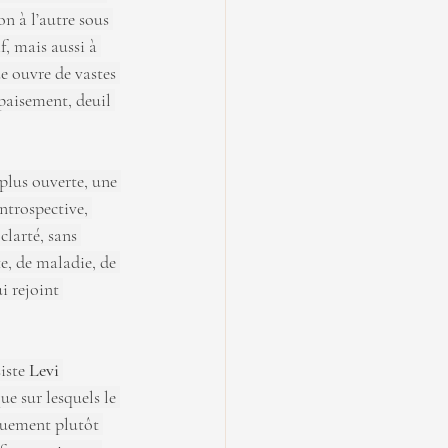
n à l’autre sous 
, mais aussi à 
e ouvre de vastes 
paisement, deuil 
plus ouverte, une 
ntrospective, 
clarté, sans 
e, de maladie, de 
 rejoint 
iste 
Levi 
ue sur lesquels le 
iquement plutôt 