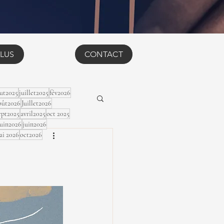
LUS
CONTACT
ut2025
juillet2025
fév2026
ût2026
Juillet2026
ept2025
avril2025
oct 2025
Juin2026
juin2026
ai 2026
oct2026