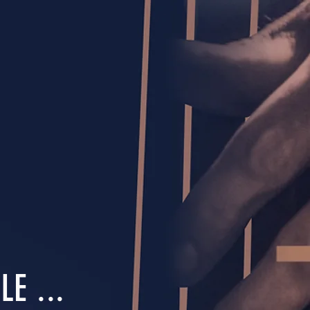
E ...