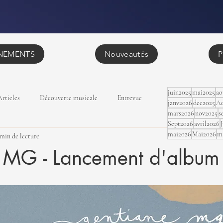
NEMENTS
Nouveautés
P
juin2025
mai2025
ao
Articles
Découverte musicale
Entrevue
janv2026
dec2025
Ao
mars2026
nov2025
s
Sept2026
avril2026
mai2026
Mai2026
m
 min de lecture
 MG - Lancement d'album