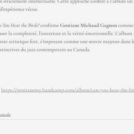
 strictement intellectuelle. Cette approche confère à l’album un 
 d’expérience vécue.
 You Hear the Birds?
 confirme 
Gentiane Michaud Gagnon
 comme 
sser la complexité, l’ouverture et la vérité émotionnelle. L’album 
este artistique fort, s’imposant comme une œuvre majeure dans l
distinctives du jazz contemporain au Canada.
 
https://gentianemg.bandcamp.com/album/can-you-hear-the-bi
sicale