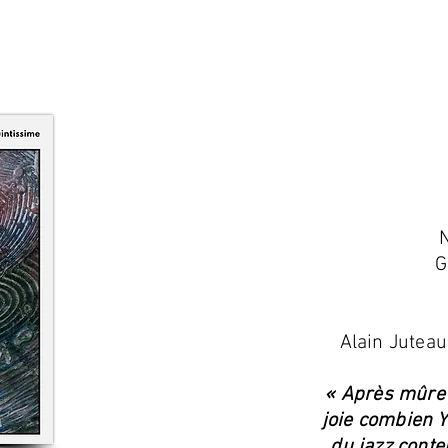
G
Alain Juteau
« Après mûre 
joie combien Y
du jazz conte