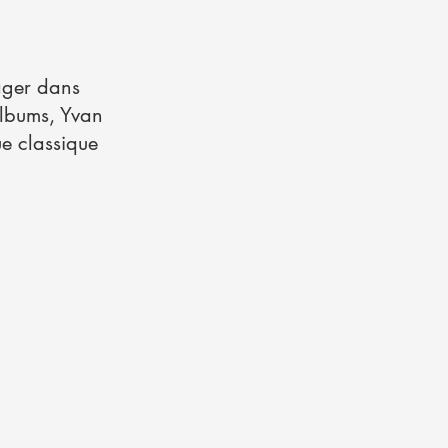
yager dans
 albums, Yvan
ue classique