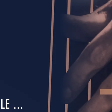
E ...