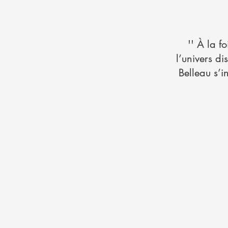
'' À la f
l’univers di
Belleau s’i