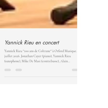
Yannick Rieu en concert
Yannick Rieu ''100 ans de Coltrane'' à Orford Musique. 31
juillet 2026. Jonathan Cayer (piano), Yannick Rieu
(saxophone), Mike De Masi (contrebasse), Alain
Bourgeois (batterie). crédit photo M Media Jazz ''Il y a
cent ans naissait John Coltrane, architecte d'un language
qui a bouleversé le jazz et ce qui gravite autour. Yannick
Rieu, pour qui la quête intérieure croise souvent celle de
Coltrane, propose un plongée vivante dans l'héritage du
maître''. Août / August 2026/08/15|