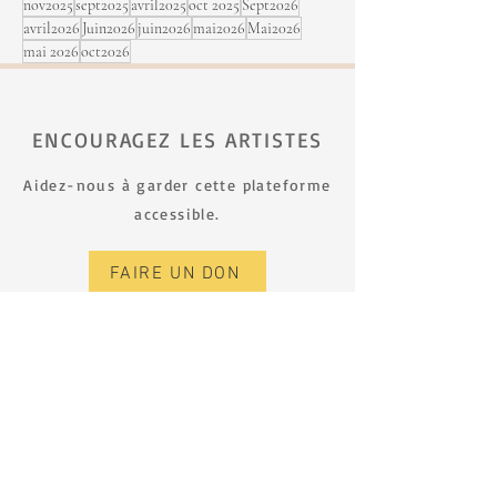
nov2025
sept2025
avril2025
oct 2025
Sept2026
avril2026
Juin2026
juin2026
mai2026
Mai2026
mai 2026
oct2026
ENCOURAGEZ LES ARTISTES
Aidez-nous à garder cette plateforme
accessible.
FAIRE UN DON
S’INSCRIRE À L’INFOLETTRE
Prénom
Nom de famille