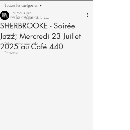
Toutes les catégories
M Media jazz
Toutes les catégories
8 juil. 2025
2 min de lecture
SHERBROOKE - Soirée
Événements
Jazz, Mercredi 23 Juillet
Articles
Découverte musicale
2025 au Café 440
Entrevue