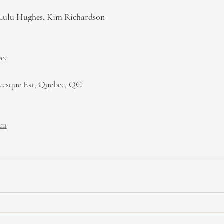
 Lulu Hughes, Kim Richardson
bec
vesque Est, Quebec, QC
.ca