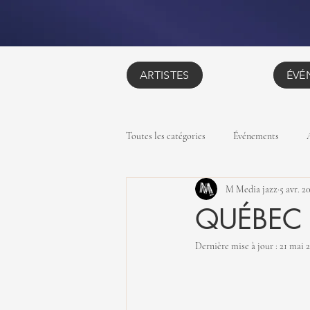
ARTISTES
ÉVÉ
Toutes les catégories
Événements
M Media jazz
5 avr. 2
QUÉBEC -
Dernière mise à jour :
21 mai 