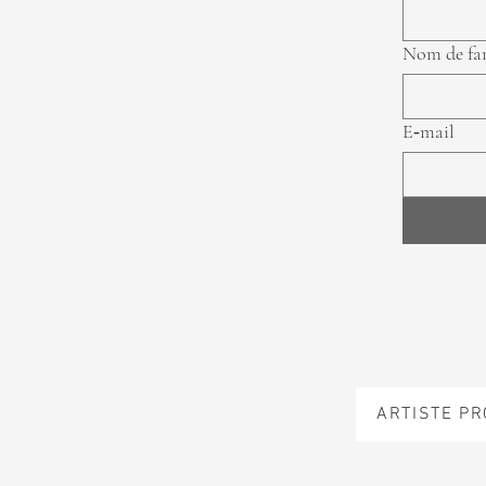
Nom de fa
E‑mail
ARTISTE P