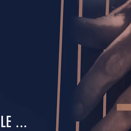
E ...