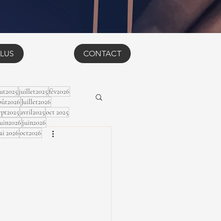
LUS
CONTACT
ut2025
juillet2025
fév2026
ût2026
Juillet2026
ept2025
avril2025
oct 2025
Juin2026
juin2026
ai 2026
oct2026