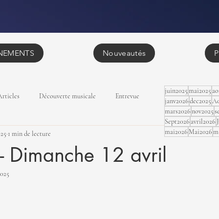
NEMENTS
Nouveautés
P
juin2025
mai2025
ao
Articles
Découverte musicale
Entrevue
janv2026
dec2025
Ao
mars2026
nov2025
s
Sept2026
avril2026
mai2026
Mai2026
m
025
1 min de lecture
 Dimanche 12 avril
2025