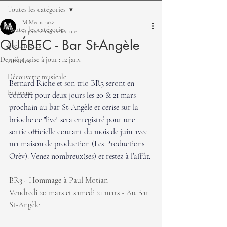
Toutes les catégories
M Media jazz
Toutes les catégories
11 janv.
2 min de lecture
QUÉBEC - Bar St-Angèle
Événements
Dernière mise à jour :
12 janv.
Articles
Découverte musicale
Bernard Riche et son trio BR3 seront en 
Entrevue
concert pour deux jours les 20 & 21 mars 
prochain au bar St-Angèle et cerise sur la 
brioche ce "live" sera enregistré pour une 
sortie officielle courant du mois de juin avec 
ma maison de production (Les Productions 
Orèv). Venez nombreux(ses) et restez à l’affût.
BR3 - Hommage à Paul Motian
Vendredi 20 mars et samedi 21 mars - Au Bar 
St-Angèle