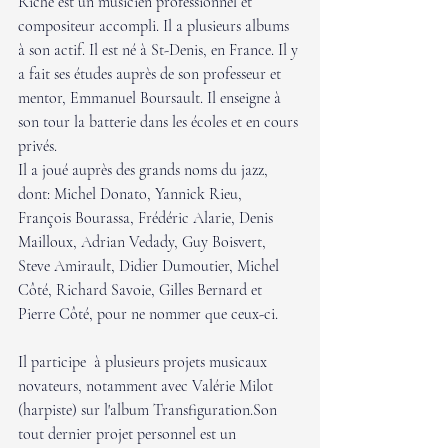
Riche est un musicien professionnel et 
compositeur accompli. Il a plusieurs albums 
à son actif. Il est né à St-Denis, en France. Il y 
a fait ses études auprès de son professeur et 
mentor, Emmanuel Boursault. Il enseigne à 
son tour la batterie dans les écoles et en cours 
privés. 
Il a joué auprès des grands noms du jazz, 
dont: Michel Donato, Yannick Rieu, 
François Bourassa, Frédéric Alarie, Denis 
Mailloux, Adrian Vedady, Guy Boisvert, 
Steve Amirault, Didier Dumoutier, Michel 
Côté, Richard Savoie, Gilles Bernard et 
Pierre Côté, pour ne nommer que ceux-ci.
Il participe  à plusieurs projets musicaux 
novateurs, notamment avec Valérie Milot 
(harpiste) sur l'album Transfiguration.Son 
tout dernier projet personnel est un 