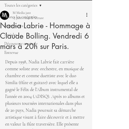
Toutes les catégories
M Media jazz
Toutes les catégories
15 janv.
1 min de lecture
Nadia Labrie - Hommage à
Événements
Claude Bolling. Vendredi 6
Articles
Découverte musicale
mars à 20h sur Paris.
Entrevue
Depuis 1998, Nadia Labrie fait carrière 
comme soliste avec orchestre, en musique de 
chambre et comme duettiste avec le duo 
Similia (flûte et guitare) avec lequel elle a 
gagné le Félix de l’Album instrumental de 
l’année en 2004 (ADISQ). Après 10 albums et 
plusieurs tournées internationales dans plus 
de 20 pays, Nadia poursuit sa démarche 
artistique visant à faire découvrir et à mettre 
en valeur la flûte traversière. Elle présente 