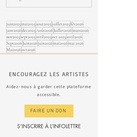
sept au Festi Jaz
Rimouski
juin2025
mai2025
aout2025
juillet2025
fév2026
janv2026
dec2025
Août2026
Juillet2026
mars2026
nov2025
sept2025
avril2025
oct 2025
avril2026
Sept2026
Juin2026
juin2026
mai2026
mai 2026
Mai2026
oct2026
ENCOURAGEZ LES ARTISTES
Aidez-nous à garder cette plateforme
accessible.
FAIRE UN DON
S’INSCRIRE À L’INFOLETTRE