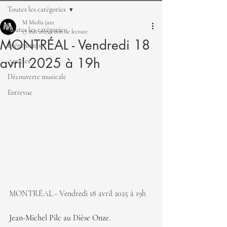
Toutes les catégories
M Media jazz
Toutes les catégories
17 mai 2025
1 min de lecture
MONTRÉAL - Vendredi 18
Événements
avril 2025 à 19h
Articles
Découverte musicale
Entrevue
MONTRÉAL - Vendredi 18 avril 2025 à 19h
Jean-Michel Pilc au Dièse Onze.