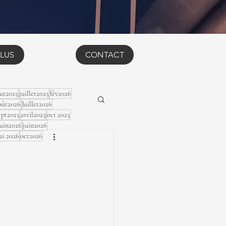
LUS
CONTACT
ut2025
juillet2025
fév2026
ût2026
Juillet2026
ept2025
avril2025
oct 2025
Juin2026
juin2026
ai 2026
oct2026