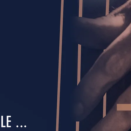
E ...