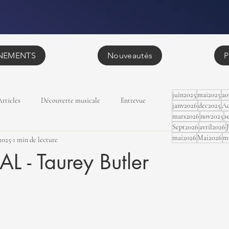
NEMENTS
Nouveautés
P
juin2025
mai2025
ao
Articles
Découverte musicale
Entrevue
janv2026
dec2025
Ao
mars2026
nov2025
s
Sept2026
avril2026
mai2026
Mai2026
m
2025
1 min de lecture
 - Taurey Butler