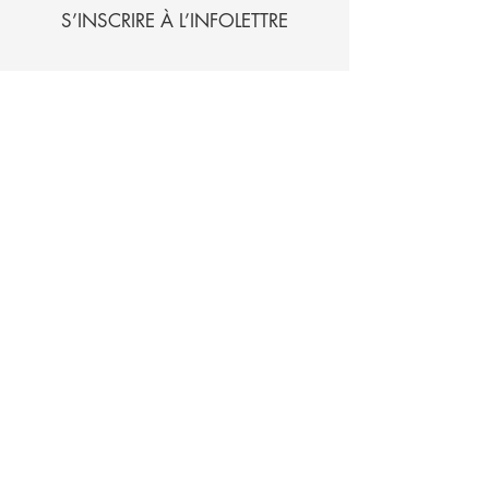
S’INSCRIRE À L’INFOLETTRE
Prénom
Nom de famille
E‑mail
Envoyer
S'inscrire au répertoire
ARTISTE PROFESSIONNEL