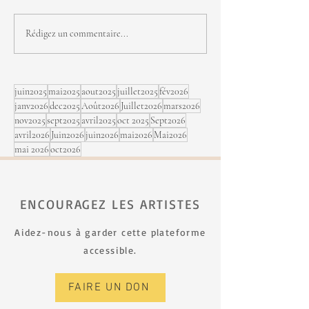
FJNH - seconde édition
Michel Cusson, j
Rédigez un commentaire...
sept au Festi Jaz
Rimouski
juin2025
mai2025
aout2025
juillet2025
fév2026
janv2026
dec2025
Août2026
Juillet2026
mars2026
nov2025
sept2025
avril2025
oct 2025
Sept2026
avril2026
Juin2026
juin2026
mai2026
Mai2026
mai 2026
oct2026
ENCOURAGEZ LES ARTISTES
Aidez-nous à garder cette plateforme
accessible.
FAIRE UN DON