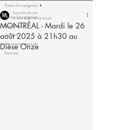
Toutes les catégories
Geneviève Breault
Toutes les catégories
20 août 2025
1 min de lecture
MONTRÉAL - Mardi le 26
Événements
août 2025 à 21h30 au
Articles
Découverte musicale
Dièse Onze
Entrevue