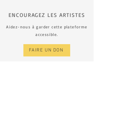
ENCOURAGEZ LES ARTISTES
Aidez-nous à garder cette plateforme
accessible.
FAIRE UN DON
S’INSCRIRE À L’INFOLETTRE
Prénom
Nom de famille
E‑mail