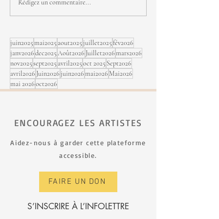
Michel Cusson, j
Rédigez un commentaire...
sept au Festi Jaz
Rimouski
juin2025
mai2025
aout2025
juillet2025
fév2026
janv2026
dec2025
Août2026
Juillet2026
mars2026
nov2025
sept2025
avril2025
oct 2025
Sept2026
avril2026
Juin2026
juin2026
mai2026
Mai2026
mai 2026
oct2026
ENCOURAGEZ LES ARTISTES
Aidez-nous à garder cette plateforme
accessible.
FAIRE UN DON
S’INSCRIRE À L’INFOLETTRE