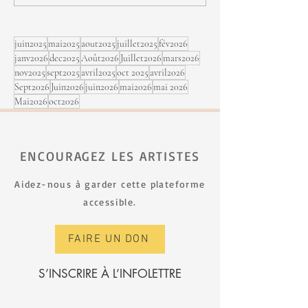
sept au Festi Jaz
Rimouski
juin2025
mai2025
aout2025
juillet2025
fév2026
janv2026
dec2025
Août2026
Juillet2026
mars2026
nov2025
sept2025
avril2025
oct 2025
avril2026
Sept2026
Juin2026
juin2026
mai2026
mai 2026
Mai2026
oct2026
ENCOURAGEZ LES ARTISTES
Aidez-nous à garder cette plateforme
accessible.
FAIRE UN DON
S’INSCRIRE À L’INFOLETTRE