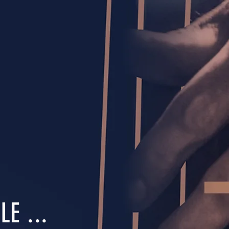
E ...