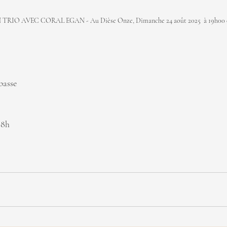
IO AVEC CORAL EGAN - Au Dièse Onze, Dimanche 24 août 2025  à 19h00 e
basse
18h