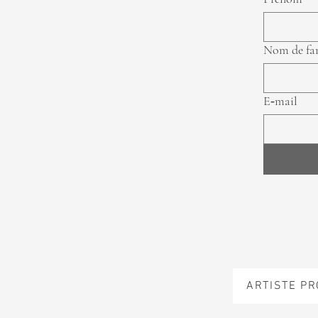
Nom de fa
E‑mail
ARTISTE P