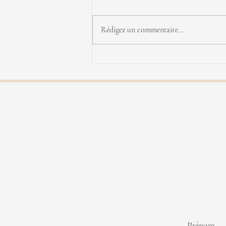
Rédigez un commentaire...
Yannick Rieu en concert
Prénom