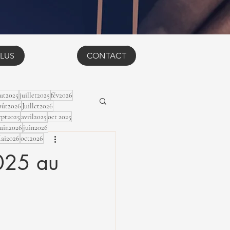
LUS
CONTACT
ut2025
juillet2025
fév2026
ût2026
Juillet2026
ept2025
avril2025
oct 2025
Juin2026
juin2026
ai2026
oct2026
025 au