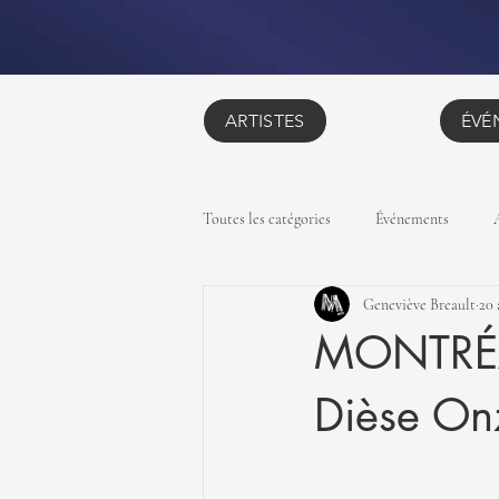
ARTISTES
ÉVÉ
Toutes les catégories
Événements
Geneviève Breault
20 
MONTRÉA
Dièse On