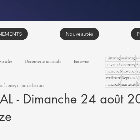
NEMENTS
Nouveautés
P
juin2025
mai2025
ao
Articles
Découverte musicale
Entrevue
janv2026
dec2025
Ao
mars2026
nov2025
s
avril2026
Sept2026
mai2026
mai 2026
M
août 2025
1 min de lecture
L - Dimanche 24 août 2
ze