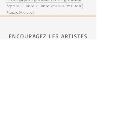
Sept2026
Juin2026
juin2026
mai2026
mai 2026
Mai2026
oct2026
ENCOURAGEZ LES ARTISTES
Aidez-nous à garder cette plateforme
accessible.
FAIRE UN DON
S’INSCRIRE À L’INFOLETTRE
Prénom
Nom de famille