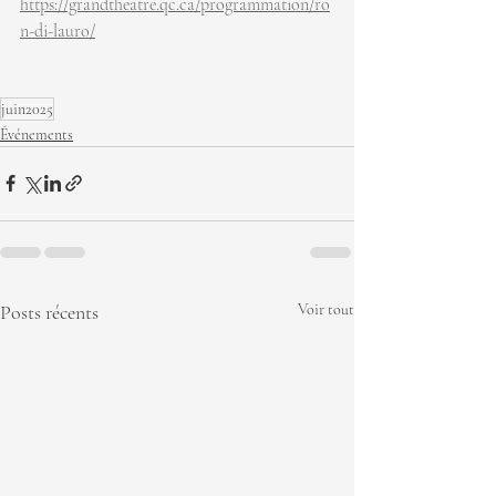
https://grandtheatre.qc.ca/programmation/ro
n-di-lauro/
juin2025
Événements
Posts récents
Voir tout