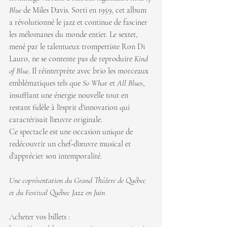
Blue
 de Miles Davis. Sorti en 1959, cet album 
a révolutionné le jazz et continue de fasciner 
les mélomanes du monde entier. Le sextet, 
mené par le talentueux trompettiste Ron Di 
Lauro, ne se contente pas de reproduire 
Kind 
of Blue
. Il réinterprète avec brio les morceaux 
emblématiques tels que 
So What
 et 
All Blues
, 
insufflant une énergie nouvelle tout en 
restant fidèle à l'esprit d'innovation qui 
caractérisait l'œuvre originale.
Ce spectacle est une occasion unique de 
redécouvrir un chef-d'œuvre musical et 
d’apprécier son intemporalité.
Une coprésentation du Grand Théâtre de Québec 
et du Festival Québec Jazz en Juin
Acheter vos billets : 