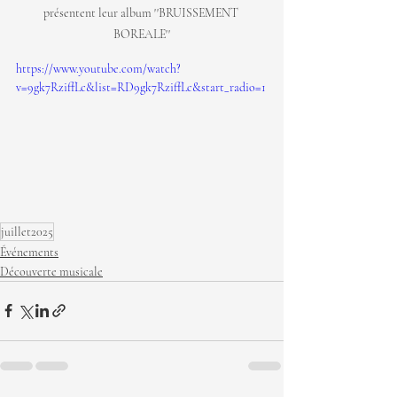
présentent leur album ''BRUISSEMENT 
BOREALE''
https://www.youtube.com/watch?
v=9gk7RziffLc&list=RD9gk7RziffLc&start_radio=1
juillet2025
Événements
Découverte musicale