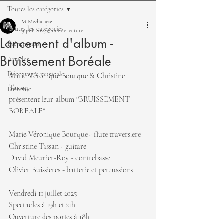
Toutes les catégories
M Media jazz
Toutes les catégories
9 juil. 2025
1 min de lecture
Lancement d'album -
Événements
Bruissement Boréale
Articles
Découverte musicale
Marie Véronique Bourque & Christine 
Tassan 
Entrevue
présentent leur album ''BRUISSEMENT 
BOREALE''
Marie-Véronique Bourque - flute traversiere
Christine Tassan - guitare
David Meunier-Roy - contrebasse
Olivier Buissieres - batterie et percussions
Vendredi 11 juillet 2025
Spectacles à 19h et 21h
Ouverture des portes à 18h