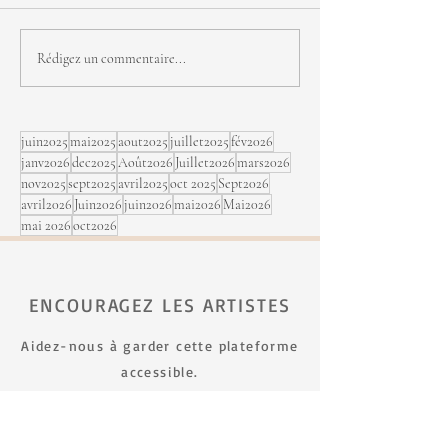
FJNH - seconde édition
Michel Cusson, j
Rédigez un commentaire...
sept au Festi Jaz
Rimouski
juin2025
mai2025
aout2025
juillet2025
fév2026
janv2026
dec2025
Août2026
Juillet2026
mars2026
nov2025
sept2025
avril2025
oct 2025
Sept2026
avril2026
Juin2026
juin2026
mai2026
Mai2026
mai 2026
oct2026
ENCOURAGEZ LES ARTISTES
Aidez-nous à garder cette plateforme
accessible.
FAIRE UN DON