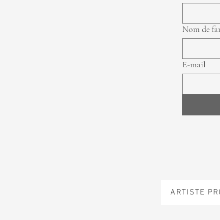
Nom de fa
E‑mail
ARTISTE P