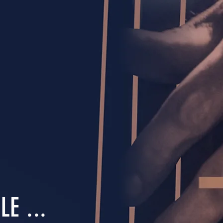
E ...