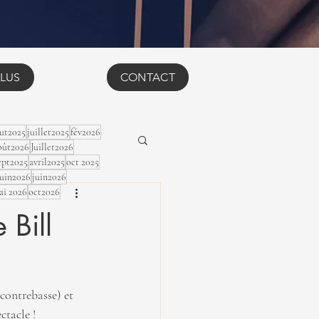
LUS
CONTACT
ut2025
juillet2025
fév2026
ût2026
Juillet2026
ept2025
avril2025
oct 2025
Juin2026
juin2026
ai 2026
oct2026
 Bill
ontrebasse) et 
tacle ! 