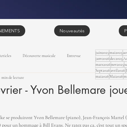
NEMENTS
Nouveautés
P
juin2025
mai2025
ao
Articles
Découverte musicale
Entrevue
janv2026
dec2025
Ao
mars2026
nov2025
s
Sept2026
avril2026
mai2026
Mai2026
m
1 min de lecture
vrier - Yvon Bellemare joue
e se produiront Yvon Bellemare (piano), Jean-François Martel (c
 pour un hommage à Bill Evans. Ne ratez pas ça, c'est tout un spec