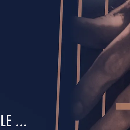
E ...