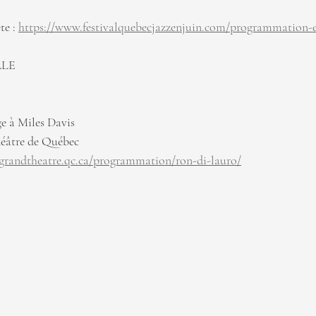
e : 
https://www.festivalquebecjazzenjuin.com/programmation-e
LLE
e à Miles Davis
héâtre de Québec
/grandtheatre.qc.ca/programmation/ron-di-lauro/