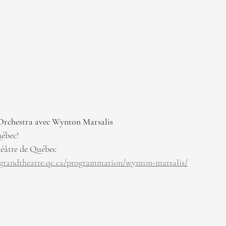
 Orchestra ﻿avec Wynton Marsalis
uébec!
héâtre de Québec
/grandtheatre.qc.ca/programmation/wynton-marsalis/