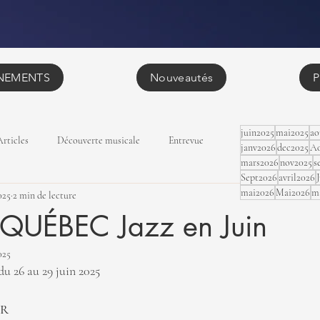
NEMENTS
Nouveautés
P
juin2025
mai2025
ao
Articles
Découverte musicale
Entrevue
janv2026
dec2025
Ao
mars2026
nov2025
s
Sept2026
avril2026
mai2026
Mai2026
m
025
2 min de lecture
 QUÉBEC Jazz en Juin
025
6 au 29 juin 2025
UR