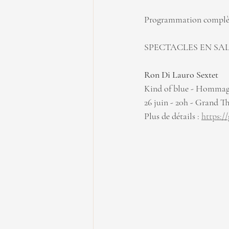
Programmation complèt
SPECTACLES EN SA
Ron Di Lauro Sextet
Kind of blue - Hommag
26 juin - 20h - Grand T
Plus de détails : 
https:/