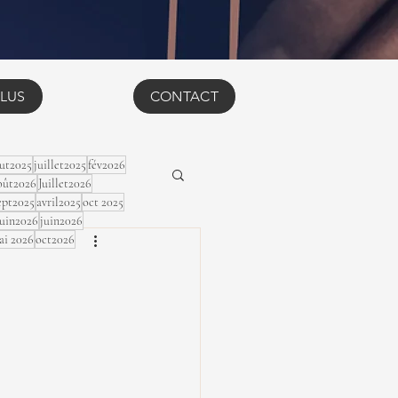
LUS
CONTACT
ut2025
juillet2025
fév2026
ût2026
Juillet2026
ept2025
avril2025
oct 2025
Juin2026
juin2026
ai 2026
oct2026