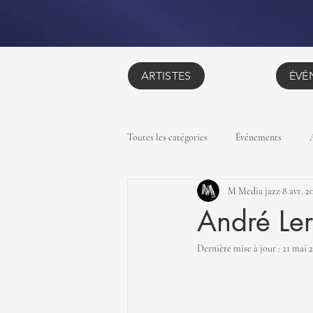
ARTISTES
ÉVÉ
Toutes les catégories
Événements
M Media jazz
8 avr. 2
André Ler
Dernière mise à jour :
21 mai 