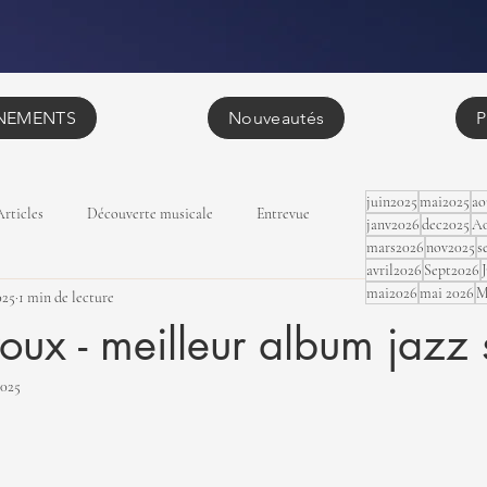
NEMENTS
Nouveautés
P
juin2025
mai2025
ao
Articles
Découverte musicale
Entrevue
janv2026
dec2025
Ao
mars2026
nov2025
s
avril2026
Sept2026
mai2026
mai 2026
M
025
1 min de lecture
oux - meilleur album jazz 
2025