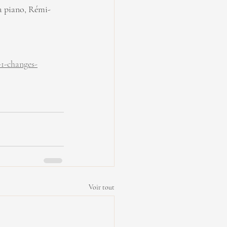
a piano, Rémi-
-1-changes-
Voir tout