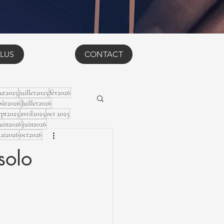
LUS
CONTACT
ut2025
juillet2025
fév2026
ût2026
Juillet2026
ept2025
avril2025
oct 2025
Juin2026
juin2026
ai2026
oct2026
solo