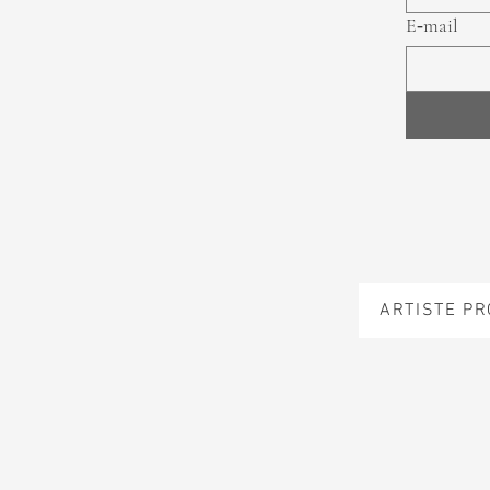
E‑mail
ARTISTE P