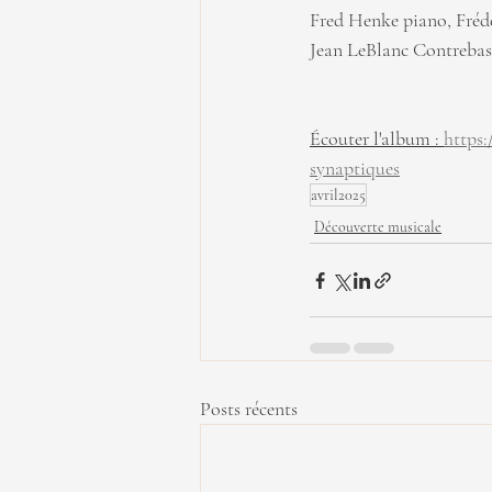
Fred Henke piano, Frédé
Jean LeBlanc Contrebass
Écouter l'album : 
https
synaptiques
avril2025
Découverte musicale
Posts récents