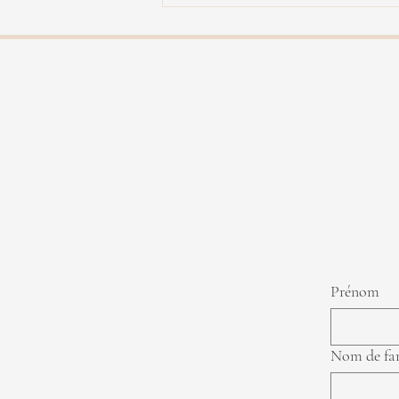
Rachel Therrien - Dialogue vol.
II
Prénom
Nom de fa