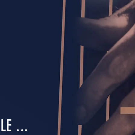
E ...