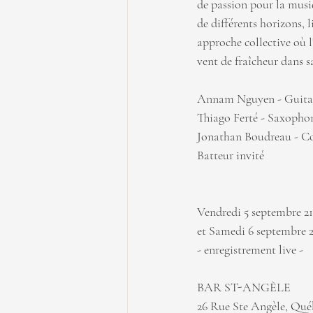
de passion pour la musi
de différents horizons, l
approche collective où l
vent de fraîcheur dans s
Annam Nguyen - Guita
Thiago Ferté - Saxopho
Jonathan Boudreau - C
Batteur invité
Vendredi 5 septembre 2
et Samedi 6 septembre 
- enregistrement live - 
BAR ST-ANGÈLE
26 Rue Ste Angèle, Qué