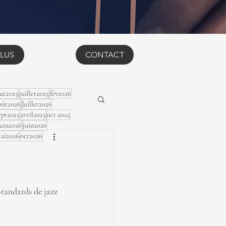
LUS
CONTACT
ut2025
juillet2025
fév2026
ût2026
Juillet2026
ept2025
avril2025
oct 2025
Juin2026
juin2026
ai2026
oct2026
tandards de jazz 