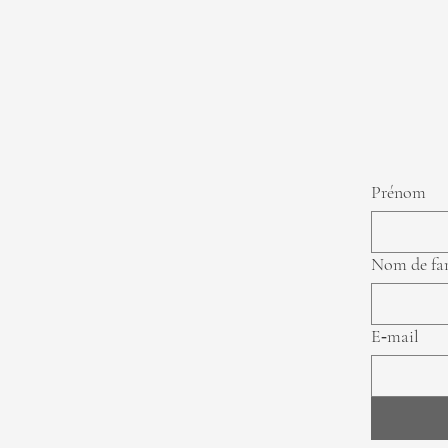
Prénom
Nom de fa
E‑mail