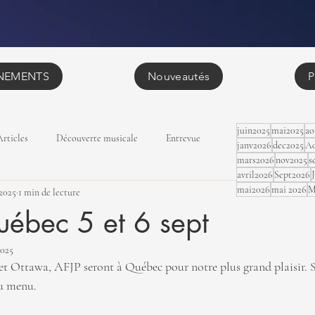
NEMENTS
Nouveautés
P
juin2025
mai2025
ao
Articles
Découverte musicale
Entrevue
janv2026
dec2025
Ao
mars2026
nov2025
s
avril2026
Sept2026
mai2026
mai 2026
M
 2025
1 min de lecture
uébec 5 et 6 sept
2025
et Ottawa, AFJP seront à Québec pour notre plus grand plaisir. S
u menu. 