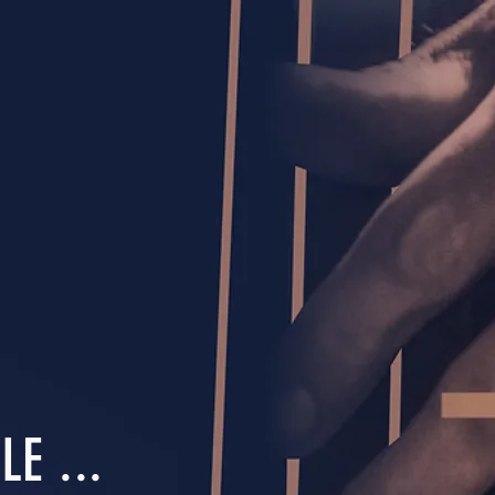
E ...