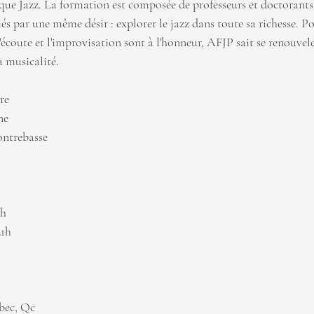
que Jazz. La formation est composée de professeurs et doctorants
iés par une même désir : explorer le jazz dans toute sa richesse. P
'écoute et l'improvisation sont à l'honneur, AFJP sait se renouvel
a musicalité.
re
ne
ontrebasse
1h
21h
bec, Qc