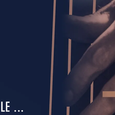
E ...